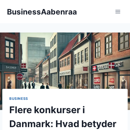
Fortsæt
BusinessAabenraa
til
indhold
BUSINESS
Flere konkurser i
Danmark: Hvad betyder