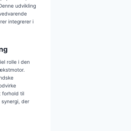
Denne udvikling
r vedvarende
er integrerer i
ng
el rolle i den
ækstmotor.
andske
odvirke
orhold til
 synergi, der