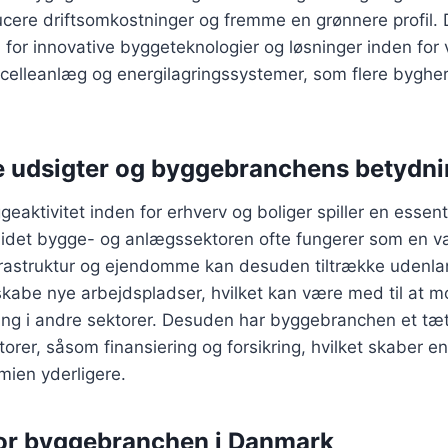
cere driftsomkostninger og fremme en grønnere profil. 
 for innovative byggeteknologier og løsninger inden fo
celleanlæg og energilagringssystemer, som flere bygherr
 udsigter og byggebranchens betydni
aktivitet inden for erhverv og boliger spiller en essenti
idet bygge- og anlægssektoren ofte fungerer som en v
infrastruktur og ejendomme kan desuden tiltrække udenl
skabe nye arbejdspladser, hvilket kan være med til at m
g i andre sektorer. Desuden har byggebranchen et tæt f
rer, såsom finansiering og forsikring, hvilket skaber en
mien yderligere.
for byggebranchen i Danmark