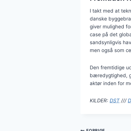
I takt med at tek
danske byggebranc
giver mulighed fo
case på det globa
sandsynligvis hav
men også som cent
Den fremtidige ud
bæredygtighed, gi
aktør inden for 
KILDER:
DST
///
D
FORRIGE