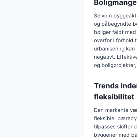
Boligmangel
Selvom byggeaktiv
og påbegyndte bol
boliger faldt med
overfor i forhold 
urbanisering kan 
negativt. Effekti
og boligprojekter
Trends inde
fleksibilitet
Den markante væk
fleksible, bæredy
tilpasses skiften
byggerier med bær