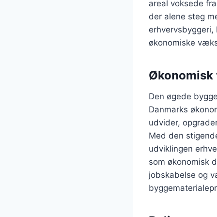
areal voksede fra
der alene steg me
erhvervsbyggeri, 
økonomiske væks
Økonomisk 
Den øgede byggeak
Danmarks økonom
udvider, opgrade
Med den stigende 
udviklingen erhve
som økonomisk dri
jobskabelse og væ
byggematerialepr