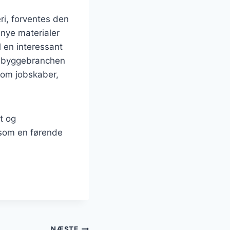
ri, forventes den
 nye materialer
l en interessant
il byggebranchen
som jobskaber,
t og
n som en førende
NÆSTE