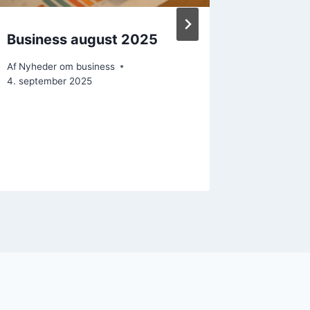
Business august 2025
Det at 
passion 
Af
Nyheder om business
4. september 2025
Af
Busines
19. oktobe