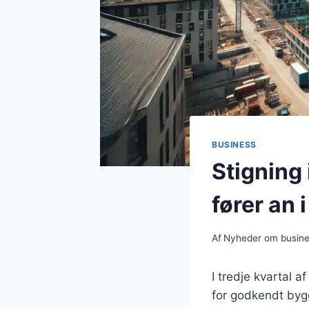
BUSINESS
Stigning
fører an 
Af
Nyheder om busin
I tredje kvartal 
for godkendt byg