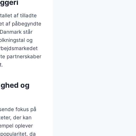
yggeri
llet af tilladte
llet af påbegyndte
 Danmark står
olkningstal og
arbejdsmarkedet
ate partnerskaber
t.
ighed og
ksende fokus på
eter, der kan
sempel oplever
popularitet, da