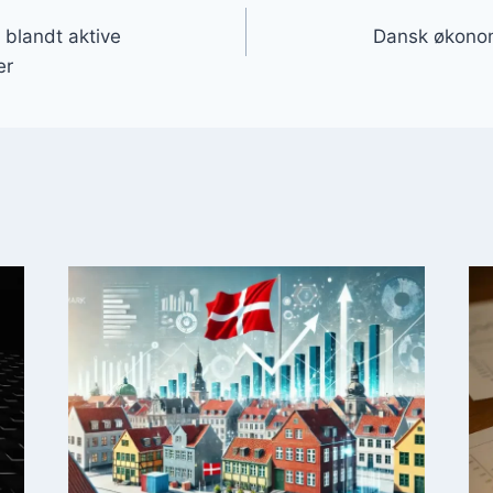
gation
 blandt aktive
Dansk økonom
er