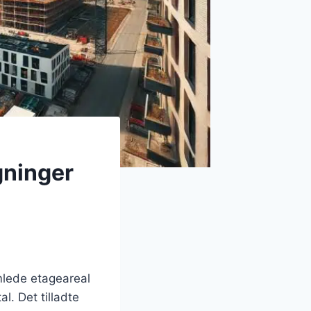
gninger
mlede etageareal
. Det tilladte