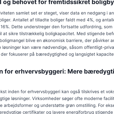
 og behovet for fremtidssikret boligb
iteten samlet set er steget, viser data en nedgang i anta
iger. Antallet af tilladte boliger faldt med 4%, og anta
 16%. Dette understreger den fortsatte udfordring, som
til at sikre tilstrækkelig boligkapacitet. Med stigende bef
boligmangel blive en økonomisk barriere, der påvirker 
ve løsninger kan være nødvendige, såsom offentligt-priv
, der fokuserer på bæredygtighed og langsigtet kapacite
n for erhvervsbyggeri: Mere bæredygt
st inden for erhvervsbyggeri kan også tilskrives et vo
gtige løsninger. Virksomheder søger ofte moderne facilit
de arbejdsformer og understøtte grøn omstilling. For ek
edygtige certifikater og lavere energiforbrug stigende 