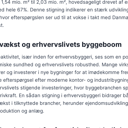
 1,54 mio. m² til 2,03 mio. m², hovedsageligt drevet af 
d hele 67%. Denne stigning indikerer en stærk udvikling
hvor efterspørgslen ser ud til at vokse i takt med Danm
t.
vækst og erhvervslivets byggeboom
tivitet, især inden for erhvervsbyggeri, ses som en posi
iske sundhed og erhvervslivets robusthed. Mange vir
rer og investerer i nye bygninger for at imødekomme fr
efterspørgsel efter moderne kontor- og industribygning
rvslivets stigende investeringer, hvor byggebranchen spill
vkraft. En sådan stigning i erhvervsbyggeri bidrager bå
kst i tilknyttede brancher, herunder ejendomsudvikling
oduktion og anlæg.