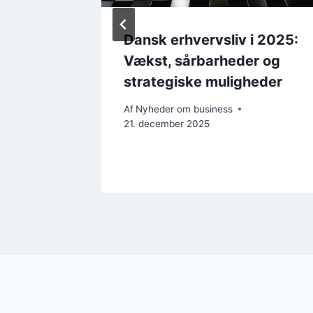
a:
Dansk erhvervsliv i 2025:
nte
Vækst, sårbarheder og
strategiske muligheder
Af
Nyheder om business
mheder
21. december 2025
. juni 2026