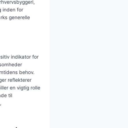
erhvervsbyggeri,
 inden for
arks generelle
tiv indikator for
ksomheder
emtidens behov.
er reflekterer
er en vigtig rolle
de til
,