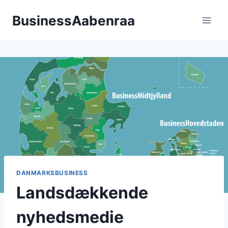
Fortsæt
BusinessAabenraa
til
indhold
DANMARKSBUSINESS
Landsdækkende
nyhedsmedie