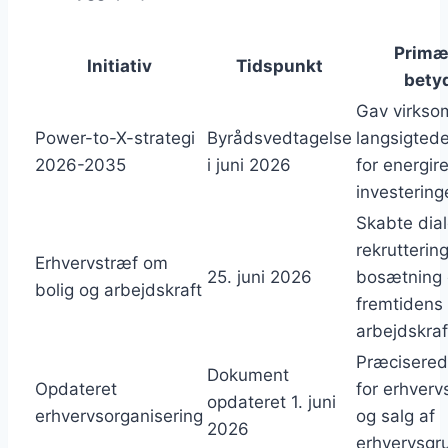
Primær
Initiativ
Tidspunkt
bety
Gav virkso
Power-to-X-strategi
Byrådsvedtagelse
langsigted
2026-2035
i juni 2026
for energir
investering
Skabte dia
rekruttering
Erhvervstræf om
25. juni 2026
bosætning
bolig og arbejdskraft
fremtidens
arbejdskraf
Præcisered
Dokument
Opdateret
for erhverv
opdateret 1. juni
erhvervsorganisering
og salg af
2026
erhvervsgr