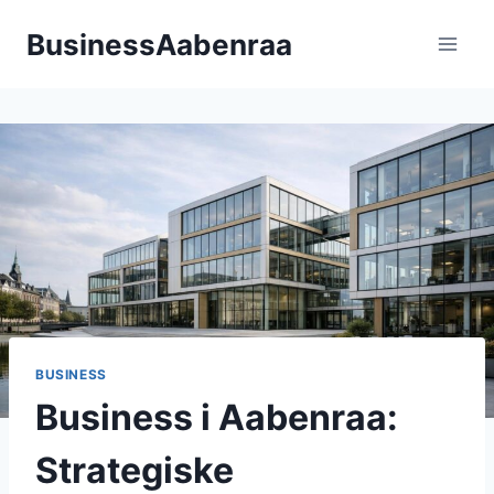
Fortsæt
BusinessAabenraa
til
indhold
BUSINESS
Business i Aabenraa:
Strategiske