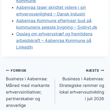
Kommune
Aabenraa tager skridtet videre i sin
erhvervsvenlighed – Dansk Industri
Aabenraa Kommune efterlyser bud på
kommunens sejeste bygning – Sydnyt.dk
Opslag om erhvervstræf og fremtidens
arbejdskraft – Aabenraa Kommune på
LinkedIn
Indlægsnavigation
FORRIGE
NÆSTE
Business i Aabenraa:
Business i Aabenraa:
Måned med markante
Strategiske rammer og
erhvervsinitiativer,
lokal erhvervsudvikling
partnerskaber og
i juli 2026
ansvarlige